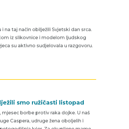
na taj način obilježili Svjetski dan srca.
ičom iz slikovnice i modelom ljudskog
 Djeca su aktivno sudjelovala u razgovoru.
ežili smo ružičasti listopad
, mjesec borbe protiv raka dojke. U naš
ruge Caspera, udruge žena oboljelih i
ena petogodišnja kćer. Za okupljene mame