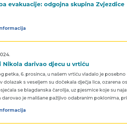
ba evakuacije: odgojna skupina Zvjezdice
informacija
2024.
i Nikola darivao djecu u vrtiću
g petka, 6. prosinca, u našem vrtiću vladalo je posebno
v dolazak s veseljem su dočekala dječja lica, ozarena o
osjećala se blagdanska čarolija, uz pjesmice koje su naja
a darovao je mališane pažljivo odabranim poklonima, pr
informacija