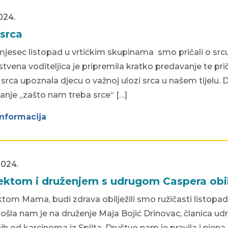
2024.
srca
jesec listopad u vrtićkim skupinama smo pričali o srcu i 
tvena voditeljica je pripremila kratko predavanje te pr
 i srca upoznala djecu o važnoj ulozi srca u našem tijelu.
anje „zašto nam treba srce“ […]
informacija
2024.
ektom i druženjem s udrugom Caspera obilj
tom Mama, budi zdrava obilježili smo ružičasti listopad
došla nam je na druženje Maja Bojić Drinovac, članica ud
nih od karcinoma iz Splita. Društvo nam je pravila i nj