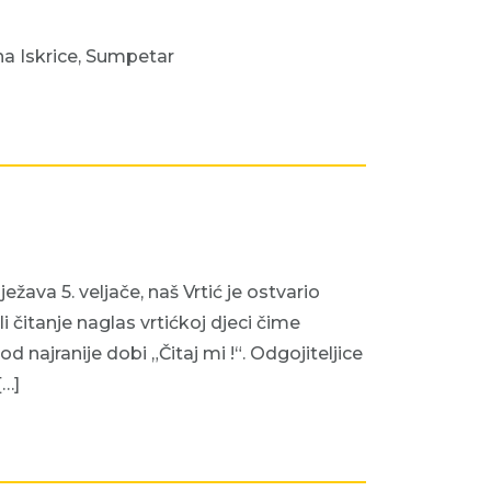
a Iskrice, Sumpetar
žava 5. veljače, naš Vrtić je ostvario
čitanje naglas vrtićkoj djeci čime
najranije dobi „Čitaj mi !“. Odgojiteljice
[…]