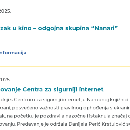
2025.
zak u kino – odgojna skupina “Nanari”
informacija
2025.
ovanje Centra za sigurniji internet
dnji s Centrom za sigurniji internet, u Narodnoj knjižni
krani, posvećeno važnosti pravilnog ophođenja s ekranim
jak, na početku je pozdravila nazočne i istaknula znač
vanju. Predavanje je održala Danijela Perić Krstulović s