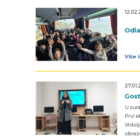
12.02.
Odla
Više 
27.01.
Gost
U sura
Prvi e
Vrdol
obrazo