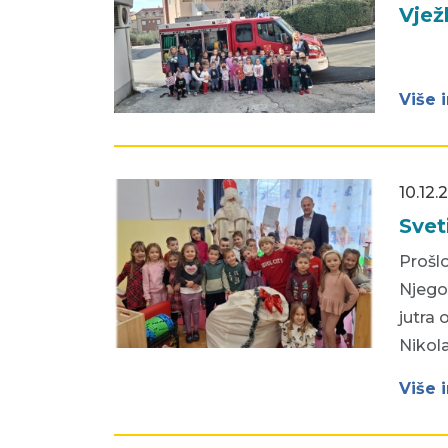
Vjež
Više 
10.12.
Svet
Prošlo
Njego
jutra 
Nikol
Više 