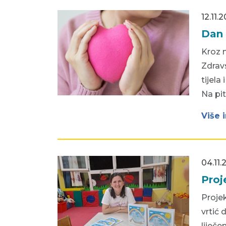
12.11.
Dan 
Kroz m
Zdravs
tijela
Na pit
Više 
04.11.
Proj
Projek
vrtić 
liječe