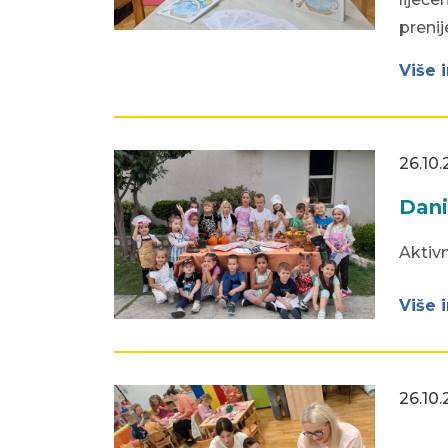
prenij
Više 
26.10.
Dani
Aktiv
Više 
26.10.