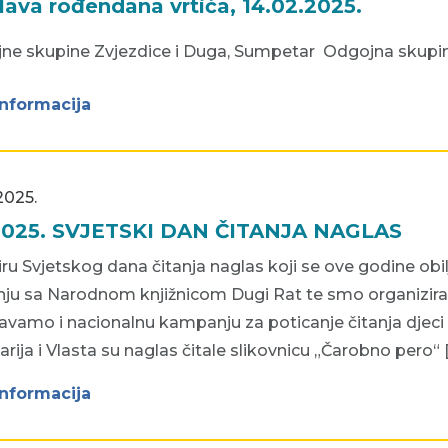
lava rođendana vrtića, 14.02.2025.
ne skupine Zvjezdice i Duga, Sumpetar Odgojna skupin
informacija
2025.
2025. SVJETSKI DAN ČITANJA NAGLAS
ru Svjetskog dana čitanja naglas koji se ove godine obilje
ju sa Narodnom knjižnicom Dugi Rat te smo organizirali 
vamo i nacionalnu kampanju za poticanje čitanja djeci od 
ija i Vlasta su naglas čitale slikovnicu „Čarobno pero“ 
informacija