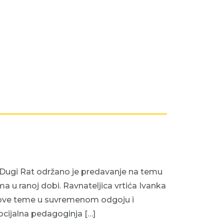
ci Dugi Rat održano je predavanje na temu
a u ranoj dobi. Ravnateljica vrtića Ivanka
aj ove teme u suvremenom odgoju i
ocijalna pedagoginja […]