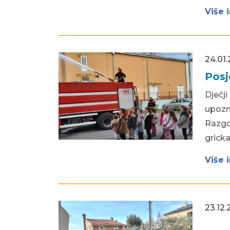
Više 
24.01.
Posj
Dječj
upozn
Razgo
grick
Više 
23.12.