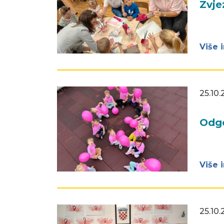
Zvje
Više 
25.10.
Odgo
Više 
25.10.