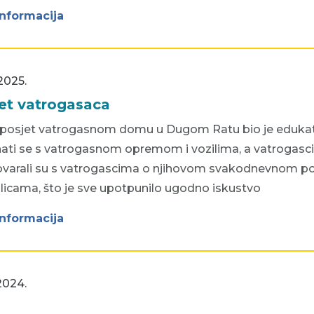
informacija
2025.
et vatrogasaca
i posjet vatrogasnom domu u Dugom Ratu bio je edukativa
ati se s vatrogasnom opremom i vozilima, a vatrogasci 
varali su s vatrogascima o njihovom svakodnevnom poslu
alicama, što je sve upotpunilo ugodno iskustvo
informacija
2024.