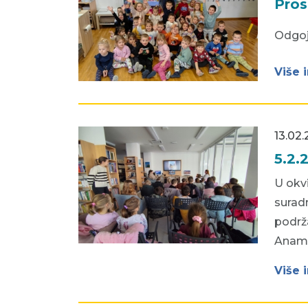
Pros
Odgoj
Više 
13.02.
5.2.
U okvi
suradn
podrža
Anamar
Više 