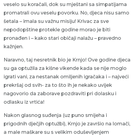
veselo su koračali, dok su mještani sa simpatijama
promatrali ovu veselu povorku. No, djeca nisu samo
šetala – imala su važnu misiju! Krivac za sve
nepodopštine protekle godine morao je biti
pronađen i – kako stari običaji nalažu – pravedno
kažnjen.
Naravno, taj nesretnik bio je Krnjo! Ove godine djeca
su ga optužila za kišne vikende kada se nije moglo
igrati vani, za nestanak omiljenih igračaka i – najveći
prekršaj od svih- za to što ih je nekako uvijek
nagovorio da zaborave pozdraviti pri dolasku i
odlasku iz vrtića!
Nakon glasnog suđenja (uz puno smijeha i
prigodnih dječjih optužbi), Krnjo je završio na lomači,
a male maškare su s velikim oduševljenjem