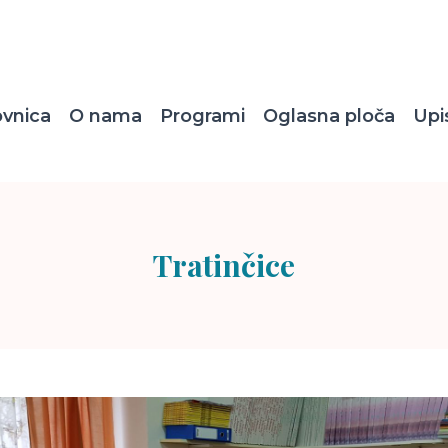
ovnica
O nama
Programi
Oglasna ploča
Upi
Tratinčice