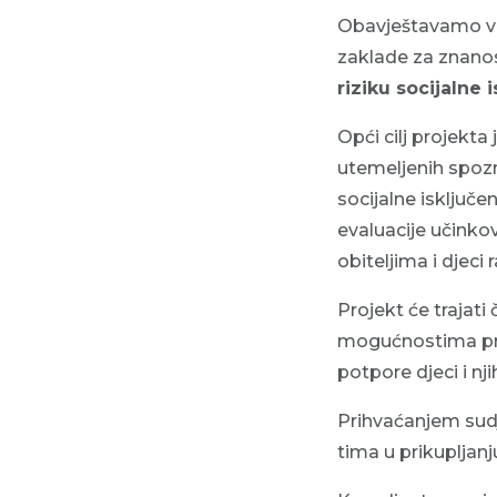
Obavještavamo vas
zaklade za znano
riziku socijalne
Opći cilj projekta
utemeljenih spozn
socijalne isključe
evaluacije učinko
obiteljima i djeci
Projekt će trajati
mogućnostima prev
potpore djeci i nj
Prihvaćanjem sudje
tima u prikupljanj