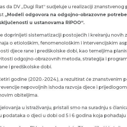
 da DV „Dugi Rat“ sudjeluje u realizaciji znanstvenog 
st
„Modeli odgovora na odgojno-obrazovne potrebe
 isključenosti u ustanovama RiPOO“.
 je doprinijeti sistematizaciji postojećih i kreiranju novi
aja o etiološkim, fenomenološkim i intervencijskim asp
nosti djece rane i predškolske dobi, kao temeljima planira
vitosti odgojno-obrazovnih metoda, strategija i progra
 rane i predškolske dobi.
 četiri godine (2020.-2024.), a rezultirat će znanstvenim
encije nepovoljnih ishoda razvoja djece i prijedlogom
ihovim obiteljima.
lovanja u istraživanju, pristali smo na suradnju s člani
u podataka o djeci u dobi od 5 i 6 godina koja pohađaju n