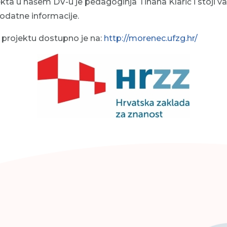
kta u našem DV-u je pedagoginja Tihana Klarić i stoji v
odatne informacije.
o projektu dostupno je na:
http://morenec.ufzg.hr/