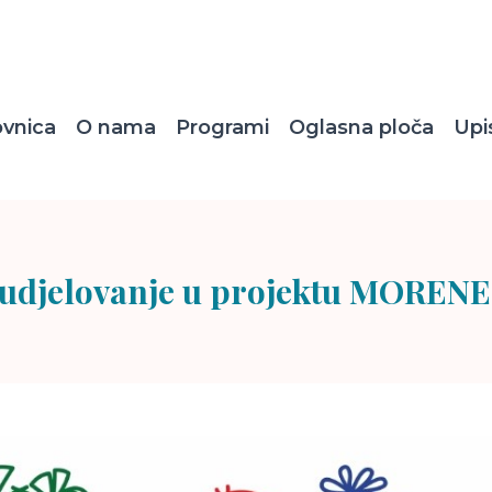
ovnica
O nama
Programi
Oglasna ploča
Upi
udjelovanje u projektu MOREN