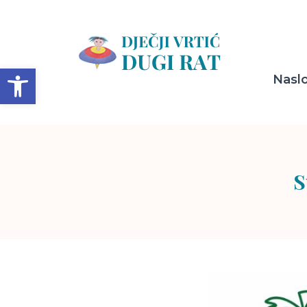
Open toolbar
Nasl
S