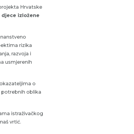
projekta Hrvatske
 djece izložene
h znanstveno
ektima rizika
nja, razvoja i
ma usmjerenih
 pokazateljima o
 potrebnih oblika
cama istraživačkog
aš vrtić.