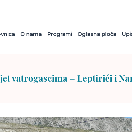
ovnica
O nama
Programi
Oglasna ploča
Upi
jet vatrogascima – Leptirići i Na