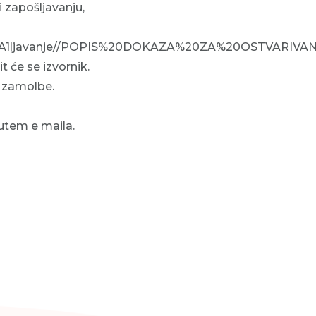
 zapošljavanju,
apo%C5%A1ljavanje//POPIS%20DOKAZA%20ZA%20OSTVA
t će se izvornik.
e zamolbe.
putem e maila.