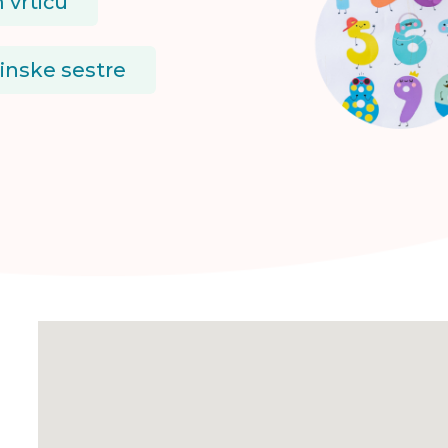
 vrtiću
cinske sestre