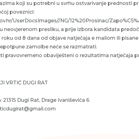
zima koji su potrebni u svrhu ostvarivanje prednosti pri
ećoj poveznici:
elji.gov.hr/UserDocsImages//NG/12%20Prosinac/Z
 u neovjerenom presliku, a prije izbora kandidata predoči
 u roku od 8 dana od objave natječaja e mailom ili pisan
epotpune zamolbe neće se razmatrati.
biti pravovremeno obaviješteni o rezultatima natječaja 
ČJI VRTIĆ DUGI RAT
21315 Dugi Rat, Drage Ivaniševića 6
vrticdugirat@gmail.com