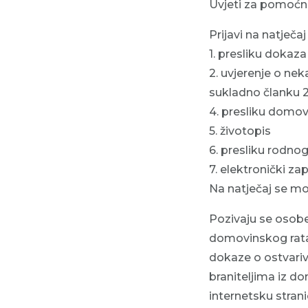
Uvjeti za pomoćnic
Prijavi na natječaj
1. presliku dokaz
2. uvjerenje o ne
sukladno članku 2
4. presliku domo
5. životopis
6. presliku rodnog
7. elektronički z
Na natječaj se mo
Pozivaju se osobe 
domovinskog rata i
dokaze o ostvariv
braniteljima iz do
internetsku strani