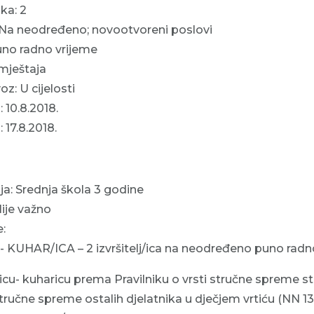
ika: 2
 Na neodređeno; novootvoreni poslovi
uno radno vrijeme
mještaja
z: U cijelosti
: 10.8.2018.
: 17.8.2018.
a: Srednja škola 3 godine
ije važno
:
KUHAR/ICA – 2 izvršitelj/ica na neodređeno puno radn
cu- kuharicu prema Pravilniku o vrsti stručne spreme st
 stručne spreme ostalih djelatnika u dječjem vrtiću (NN 1