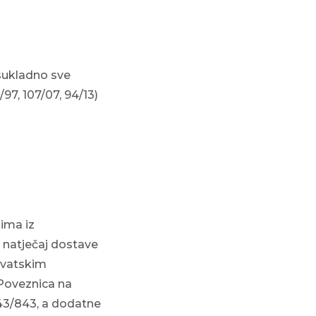
sukladno sve
7, 107/07, 94/13)
jima iz
a natječaj dostave
hrvatskim
. Poveznica na
-843/843, a dodatne