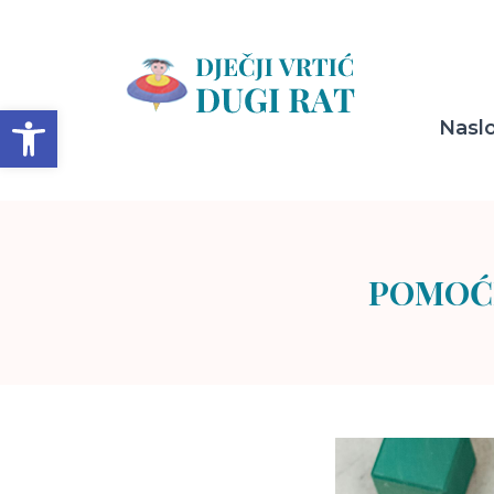
Open toolbar
Nasl
POMOĆN