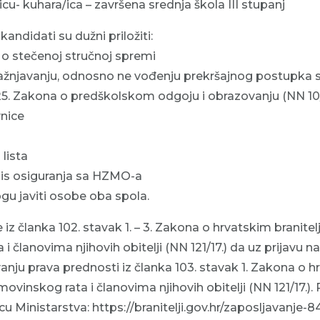
u- kuhara/ica – završena srednja škola III stupanj
 kandidati su dužni priložiti:
a o stečenoj stručnoj spremi
kažnjavanju, odnosno ne vođenju prekršajnog postupka 
5. Zakona o predškolskom odgoju i obrazovanju (NN 10/9
vnice
 lista
apis osiguranja sa HZMO-a
gu javiti osobe oba spola.
iz članka 102. stavak 1. – 3. Zakona o hrvatskim branitel
 članovima njihovih obitelji (NN 121/17.) da uz prijavu n
anju prava prednosti iz članka 103. stavak 1. Zakona o 
movinskog rata i članovima njihovih obitelji (NN 121/17.)
cu Ministarstva: https://branitelji.gov.hr/zaposljavanje