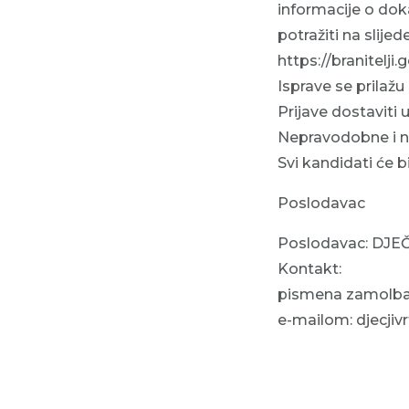
informacije o doka
potražiti na slijed
https://branit
Isprave se prilažu
Prijave dostaviti
Nepravodobne i n
Svi kandidati će 
Poslodavac
Poslodavac: DJE
Kontakt:
pismena zamolba: 
e-mailom: djecji