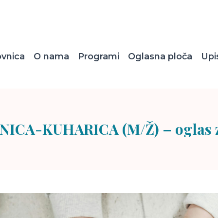
ovnica
O nama
Programi
Oglasna ploča
Upi
ICA-KUHARICA (M/Ž) – oglas z