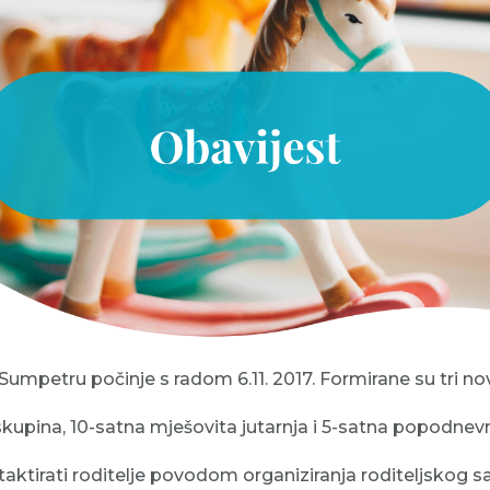
u Sumpetru počinje s radom 6.11. 2017. Formirane su tri n
 skupina, 10-satna mješovita jutarnja i 5-satna popodnev
taktirati roditelje povodom organiziranja roditeljskog s