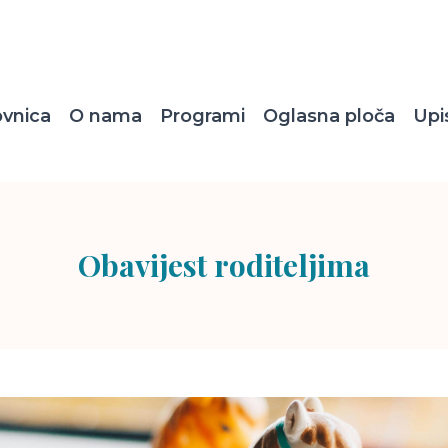
ovnica
O nama
Programi
Oglasna ploča
Upi
Obavijest roditeljima