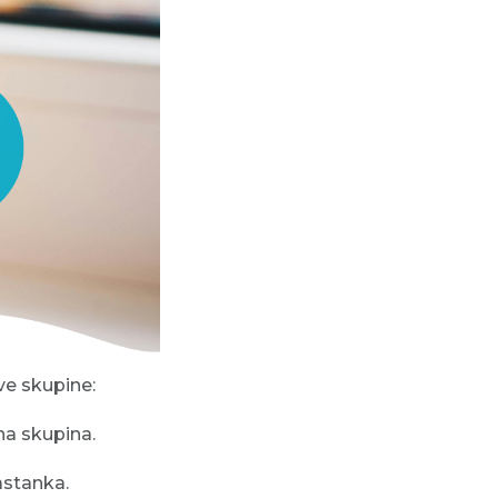
ove skupine:
na skupina.
astanka.