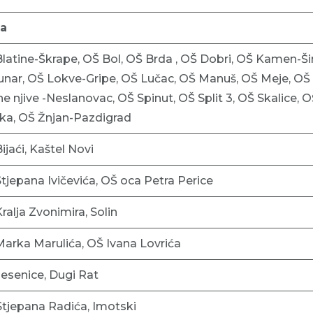
la
latine-Škrape, OŠ Bol, OŠ Brda , OŠ Dobri, OŠ Kamen-Š
nar, OŠ Lokve-Gripe, OŠ Lučac, OŠ Manuš, OŠ Meje, OŠ 
e njive -Neslanovac, OŠ Spinut, OŠ Split 3, OŠ Skalice, O
ka, OŠ Žnjan-Pazdigrad
ijaći, Kaštel Novi
tjepana Ivičevića, OŠ oca Petra Perice
ralja Zvonimira, Solin
arka Marulića, OŠ Ivana Lovrića
esenice, Dugi Rat
tjepana Radića, Imotski