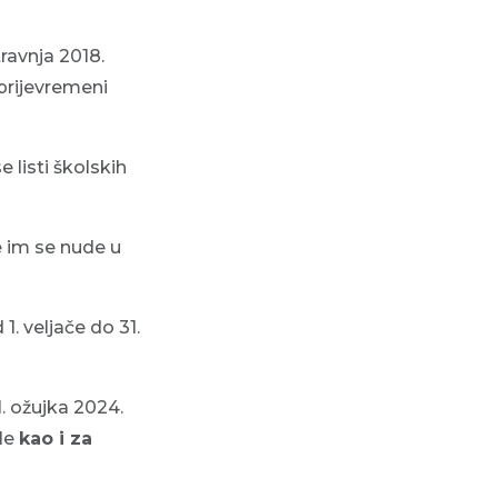
ravnja 2018.
aprijevremeni
e listi školskih
 im se nude u
1. veljače do 31.
1. ožujka 2024.
le
kao i za