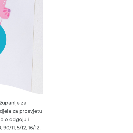
županije za
jela za prosvjetu
a o odgoju i
90/11, 5/12, 16/12,