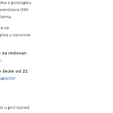
ilnika o postupku
jerenstava (NN
olama.
će se
pisa u osnovne
e za redovan
.
e škole od 22.
pisi.hr/
s u prvi razred