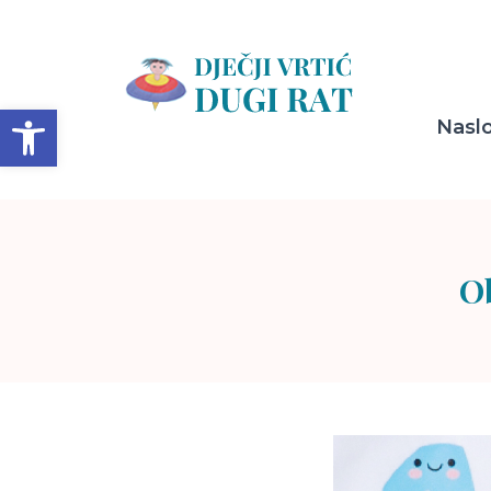
Open toolbar
Nasl
Ob