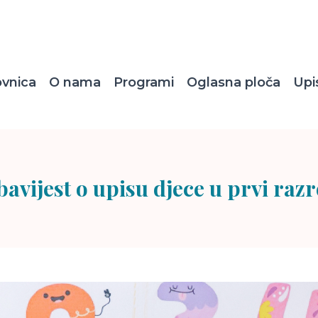
ovnica
O nama
Programi
Oglasna ploča
Upi
avijest o upisu djece u prvi raz