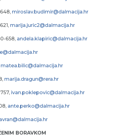
-648,
miroslav.budimir@dalmacija.hr
-621,
marija.juric2@dalmacija.hr
50-658,
andela.klapiric@dalmacija.hr
je@dalmacija.hr
,
matea.bilic@dalmacija.hr
8,
marija.dragun@rera.hr
-757,
ivan.poklepovic@dalmacija.hr
608,
ante.perko@dalmacija.hr
gavran@dalmacija.hr
ŽENIM BORAVKOM