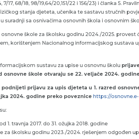
4, 7/17, 68/18, 98/19,64/20,151/22 i 156/23) i članka 5. Prav
fizičkog stanja djeteta, učenika te sastavu stručnih pov
0) u suradnji sa osnivačima osnovnih škola i osnovnim šk
ed osnovne škole za školsku godinu 2024./2025. provest 
tem, korištenjem Nacionalnog informacijskog sustava u
formacijskom sustavu za upise u osnovnu školu
prijav
ed osnovne škole otvaraju se 22. veljače 2024. godine
 podnijeti prijavu za upis djeteta u 1. razred osnovn
ujka 2024. godine preko poveznice
https://osnovne.e-u
su:
d 1. travnja 2017. do 31. ožujka 2018. godine
je za školsku godinu 2023./2024. rješenjem odgođen upi