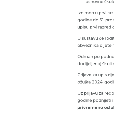
osnovne škol
Iznimno u prvi raz
godine do 31. pros
upisu prvi razred
U sustavu će rodite
obveznika dijete 
Odmah po podnošen
dodijeljenoj školi
Prijave za upis dj
ožujka 2024. godi
Uz prijavu za redo
godine podnijeti 
privremeno
oslo