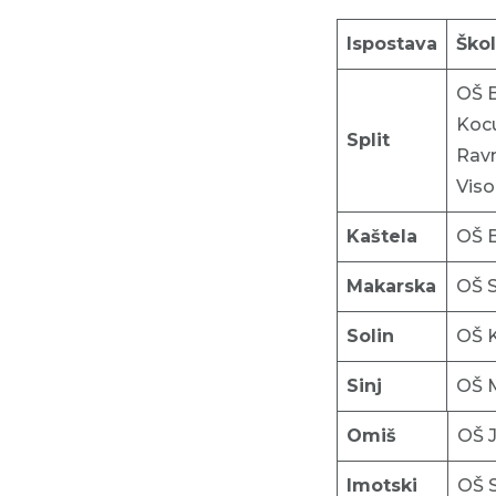
Ispostava
Ško
OŠ B
Kocu
Split
Ravn
Viso
Kaštela
OŠ B
Makarska
OŠ S
Solin
OŠ K
Sinj
OŠ M
Omiš
OŠ J
Imotski
OŠ S