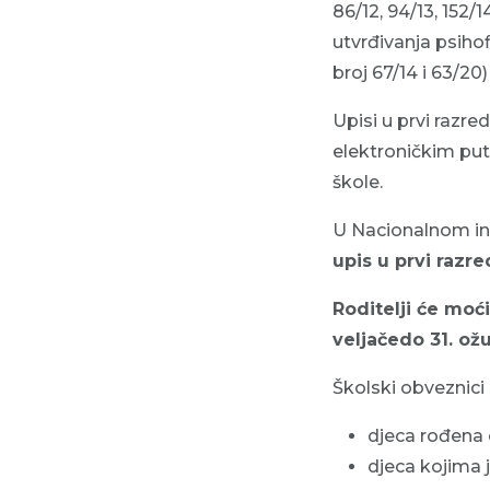
86/12, 94/13, 152/1
utvrđivanja psiho
broj 67/14 i 63/2
Upisi u prvi razr
elektroničkim pu
škole.
U Nacionalnom in
upis u prvi razr
Roditelji će moći
veljače
do 31. ož
Školski obveznici 
djeca rođena o
djeca kojima 