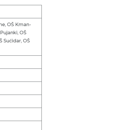
ine, OŠ Kman-
Pujanki, OŠ
Š Sućidar, OŠ