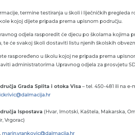
macije, termine testiranja u školi i liječničkih pregleda rod
kole kojoj dijete pripada prema upisnom području.
pravnog odjela rasporedit će djecu po školama kojima 
te će svakoj školi dostaviti listu njenih školskih obvez
ijete raspoređeno u školu kojoj ne pripada prema upisn
javiti administratorima Upravnog odjela za prosvjetu SDŽ
dručja Grada Splita i otoka Visa
– tel. 450-481 ili na e
ckrivic@dalmacija.hr
odručja Ispostava
(Hvar, Imotski, Kaštela, Makarska, Omiš
r, Vrgorac)
,
marin.vrankovic@dalmacija.hr