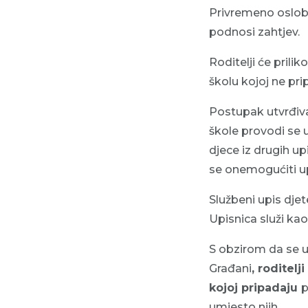
Privremeno osloba
podnosi zahtjev.
Roditelji će prili
školu kojoj ne p
Postupak utvrđiva
škole provodi se 
djece iz drugih up
se onemogućiti up
Službeni upis dje
Upisnica služi kao
S obzirom da se u
Građani
, roditelj
kojoj pripadaju
p
umjesto njih.