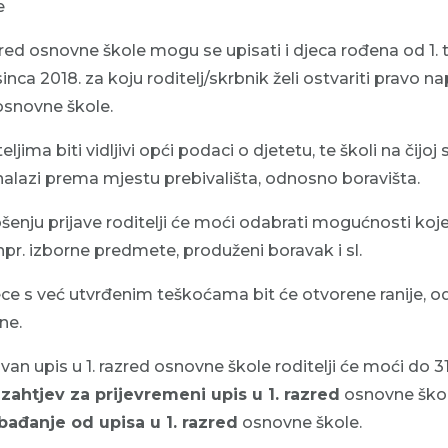
e
red osnovne škole mogu se upisati i djeca rođena od 1. t
inca 2018. za koju roditelj/skrbnik želi ostvariti pravo n
 osnovne škole.
ljima biti vidljivi opći podaci o djetetu, te školi na čijoj s
nalazi prema mjestu prebivališta, odnosno boravišta.
ju prijave roditelji će moći odabrati mogućnosti koje
 npr. izborne predmete, produženi boravak i sl.
ece s već utvrđenim teškoćama bit će otvorene ranije, od 
ne.
van upis u 1. razred osnovne škole roditelji će moći do 3
i
zahtjev za prijevremeni upis u 1. razred
osnovne ško
bađanje od upisa u 1. razred
osnovne škole.