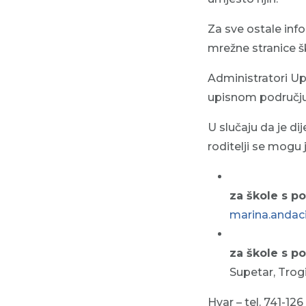
Za sve ostale infor
mrežne stranice š
Administratori U
upisnom području, 
U slučaju da je d
roditelji se mogu 
za škole s po
marina.andaci
za škole s p
Supetar, Trogi
Hvar – tel. 741-126 