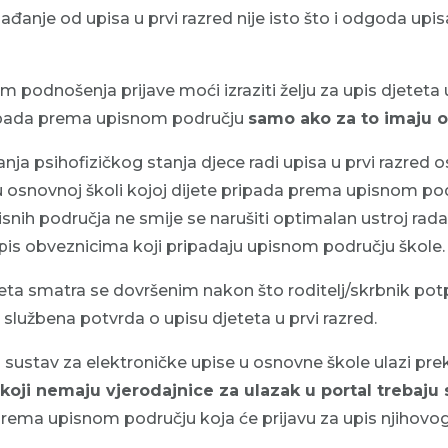
đanje od upisa u prvi razred nije isto što i odgoda upis
kom podnošenja prijave moći izraziti želju za upis djeteta
ripada prema upisnom području
samo ako za to imaju o
nja psihofizičkog stanja djece radi upisa u prvi razred 
u osnovnoj školi kojoj dijete pripada prema upisnom p
isnih područja ne smije se narušiti optimalan ustroj rada
is obveznicima koji pripadaju upisnom području škole.
teta smatra se dovršenim nakon što roditelj/skrbnik potp
 službena potvrda o upisu djeteta u prvi razred.
 sustav za elektroničke upise u osnovne škole ulazi pre
i koji nemaju vjerodajnice za ulazak u portal trebaju s
rema upisnom području koja će prijavu za upis njihovog 