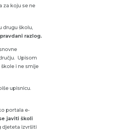
a za koju se ne
 u drugu školu,
pravdani razlog
.
osnovne
odručju. Upisom
 škole i ne smije
iše upisnicu.
ko portala e-
e javiti školi
djeteta izvršiti