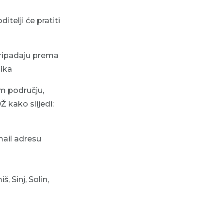
itelji će pratiti
pripadaju prema
nika
om području,
 kako slijedi:
-mail adresu
, Sinj, Solin,