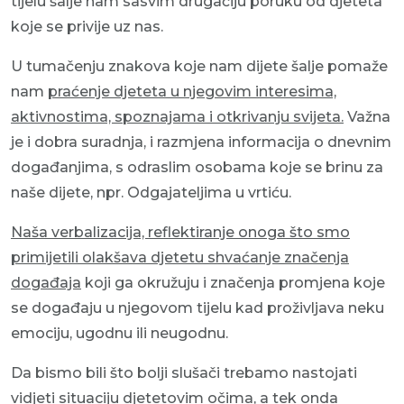
tijelu šalje nam sasvim drugačiju poruku od djeteta
koje se privije uz nas.
U tumačenju znakova koje nam dijete šalje pomaže
nam
praćenje djeteta u njegovim interesima,
aktivnostima, spoznajama i otkrivanju svijeta.
Važna
je i dobra suradnja, i razmjena informacija o dnevnim
događanjima, s odraslim osobama koje se brinu za
naše dijete, npr. Odgajateljima u vrtiću.
Naša verbalizacija, reflektiranje onoga što smo
primijetili olakšava djetetu shvaćanje značenja
događaja
koji ga okružuju i značenja promjena koje
se događaju u njegovom tijelu kad proživljava neku
emociju, ugodnu ili neugodnu.
Da bismo bili što bolji slušači trebamo nastojati
vidjeti situaciju djetetovim očima, a tek onda