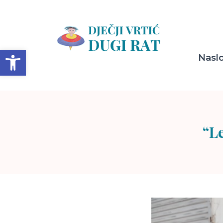
Open toolbar
Nasl
“Le