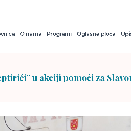
ovnica
O nama
Programi
Oglasna ploča
Upi
ptirići” u akciji pomoći za Slav