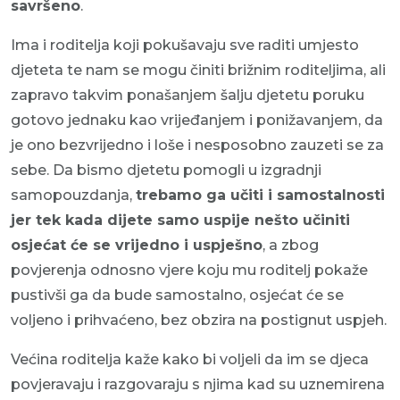
savršeno
.
Ima i roditelja koji pokušavaju sve raditi umjesto
djeteta te nam se mogu činiti brižnim roditeljima, ali
zapravo takvim ponašanjem šalju djetetu poruku
gotovo jednaku kao vrijeđanjem i ponižavanjem, da
je ono bezvrijedno i loše i nesposobno zauzeti se za
sebe. Da bismo djetetu pomogli u izgradnji
samopouzdanja,
trebamo ga učiti i samostalnosti
jer tek kada dijete samo uspije nešto učiniti
osjećat će se vrijedno i uspješno
, a zbog
povjerenja odnosno vjere koju mu roditelj pokaže
pustivši ga da bude samostalno, osjećat će se
voljeno i prihvaćeno, bez obzira na postignut uspjeh.
Većina roditelja kaže kako bi voljeli da im se djeca
povjeravaju i razgovaraju s njima kad su uznemirena