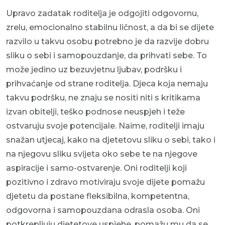
Upravo zadatak roditelja je odgojiti odgovornu,
zrelu, emocionalno stabilnu ličnost, a da bi se dijete
razvilo u takvu osobu potrebno je da razvije dobru
sliku o sebi i samopouzdanje, da prihvati sebe. To
može jedino uz bezuvjetnu ljubav, podršku i
prihvaćanje od strane roditelja. Djeca koja nemaju
takvu podršku, ne znaju se nositi niti s kritikama
izvan obitelji, teško podnose neuspjeh i teže
ostvaruju svoje potencijale. Naime, roditelji imaju
snažan utjecaj, kako na djetetovu sliku o sebi, tako i
na njegovu sliku svijeta oko sebe te na njegove
aspiracije i samo-ostvarenje. Oni roditelji koji
pozitivno i zdravo motiviraju svoje dijete pomažu
djetetu da postane fleksibilna, kompetentna,
odgovorna i samopouzdana odrasla osoba. Oni
potkrepljuju djetetove uspjehe, pomažu mu da se