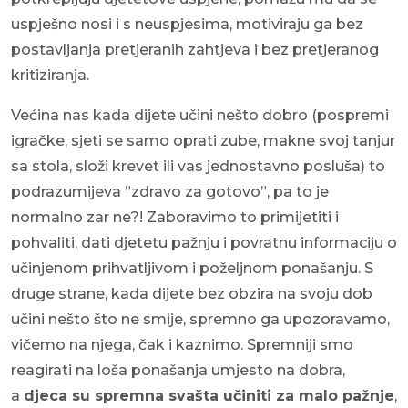
uspješno nosi i s neuspjesima, motiviraju ga bez
postavljanja pretjeranih zahtjeva i bez pretjeranog
kritiziranja.
Većina nas kada dijete učini nešto dobro (pospremi
igračke, sjeti se samo oprati zube, makne svoj tanjur
sa stola, složi krevet ili vas jednostavno posluša) to
podrazumijeva ”zdravo za gotovo”, pa to je
normalno zar ne?! Zaboravimo to primijetiti i
pohvaliti, dati djetetu pažnju i povratnu informaciju o
učinjenom prihvatljivom i poželjnom ponašanju. S
druge strane, kada dijete bez obzira na svoju dob
učini nešto što ne smije, spremno ga upozoravamo,
vičemo na njega, čak i kaznimo. Spremniji smo
reagirati na loša ponašanja umjesto na dobra,
a
djeca su spremna svašta učiniti za malo pažnje
,