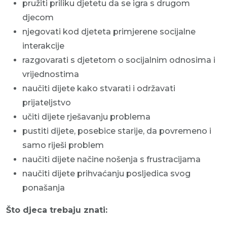
pružiti priliku djetetu da se igra s drugom
djecom
njegovati kod djeteta primjerene socijalne
interakcije
razgovarati s djetetom o socijalnim odnosima i
vrijednostima
naučiti dijete kako stvarati i održavati
prijateljstvo
učiti dijete rješavanju problema
pustiti dijete, posebice starije, da povremeno i
samo riješi problem
naučiti dijete načine nošenja s frustracijama
naučiti dijete prihvaćanju posljedica svog
ponašanja
Što djeca trebaju znati: