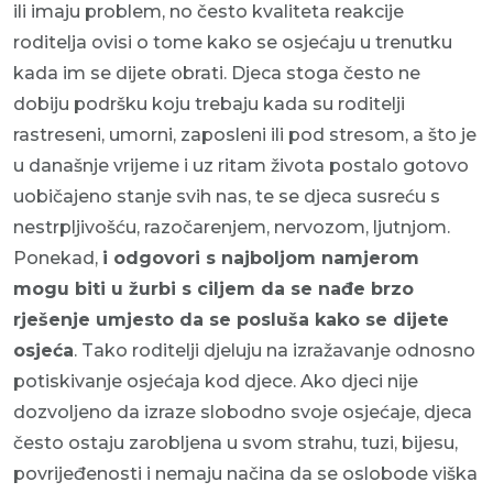
ili imaju problem, no često kvaliteta reakcije
roditelja ovisi o tome kako se osjećaju u trenutku
kada im se dijete obrati. Djeca stoga često ne
dobiju podršku koju trebaju kada su roditelji
rastreseni, umorni, zaposleni ili pod stresom, a što je
u današnje vrijeme i uz ritam života postalo gotovo
uobičajeno stanje svih nas, te se djeca susreću s
nestrpljivošću, razočarenjem, nervozom, ljutnjom.
Ponekad,
i odgovori s najboljom namjerom
mogu biti u žurbi s ciljem da se nađe brzo
rješenje umjesto da se posluša kako se dijete
osjeća
. Tako roditelji djeluju na izražavanje odnosno
potiskivanje osjećaja kod djece. Ako djeci nije
dozvoljeno da izraze slobodno svoje osjećaje, djeca
često ostaju zarobljena u svom strahu, tuzi, bijesu,
povrijeđenosti i nemaju načina da se oslobode viška