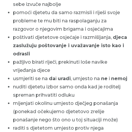
sebe izvuče najbolje
pomoći djetetu da samo razmisli i riješi svoje
probleme te mu biti na raspolaganju za
razgovor o njegovim brigama i osjećajima
poštivati djetetove osjećaje i razmišljanja,
djeca
zaslužuju poštovanje i uvažavanje isto kao i
odrasli
pažljivo birati riječi, prekinuti loše navike
vrijeđanja djece
usmjeriti se na
da
i
uradi
, umjesto na
ne
i
nemoj
nuditi djetetu izbor samo onda kad je roditelj
spreman prihvatiti odluku
mijenjati okolinu umjesto dječjeg ponašanja
(ponekad očekujemo djetetovo zrelije
ponašanje nego što ono u toj situaciji može)
raditi s djetetom umjesto protiv njega