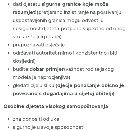
dati djetetu
sigurne granice koje može
razumjeti
(pretjerano inzistiranje na poštivanju
uspostavljenih granica mogu odvesti u
nesigurnost djeteta-potpuno suprotno od onog
što ste željeli postići)
prepoznavati osjećaje
održavati autoritet mirno i konzistentno (biti
dosljedni)
budite
dobar primjer
(važnost roditeljskog
modela je neprocjenjiva)
gledati cijelu sliku (
dječje ponašanje obično je
povezano s događajima u cijeloj obitelji
)
Osobine djeteta visokog samopoštovanja
zna donositi odluke
sigurno je u svoje sposobnosti