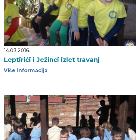
14.03.2016.
Leptirići i Ježinci izlet travanj
Više informacija